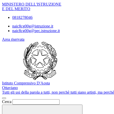
MINISTERO DELL'ISTRUZIONE
E DEL MERITO
0818278046
naic8cg00g@istruzione.it
naic8cg00g@pec.istruzione.it
Area riservata
Istituto Comprensivo D'Aosta
Ottaviano
Tutti gli usi della parola a tutti, non perchè tutti siano artisti, ma per
Cerca